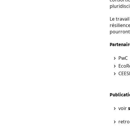
pluridisc
Le travai
résilienc
pourront 
Partenair
PwC
EcoR
CEES
Publicati
voir
retro