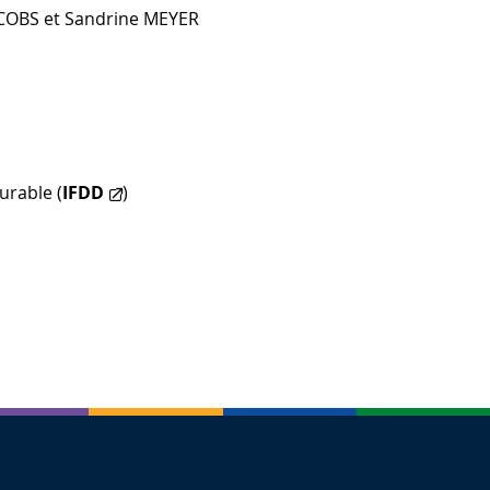
JACOBS et Sandrine MEYER
rable (
IFDD
)