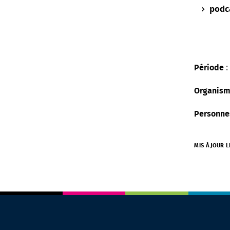
podc
Période
Organism
Personne
MIS À JOUR 