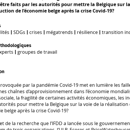
tre faits par les autorités pour mettre la Belgique sur la
uction de l’économie belge après la crise Covid-19?
s
lités
SDGs
crises
mégatrends
résilience
transition in
|
|
|
|
|
éthodologiques
xperts
groupes de travail
|
on
provoquée par la pandémie Covid-19 met en lumière les faille
ines chaînes d’approvisionnement dans l’économie mondialis
sociale, la fragilité de certaines activités économiques, les i
utorités pour mettre la Belgique sur la voie de la réalisati
e belge après la crise Covid-19?
bjet de la recherche que l’IFDD a lancée sous le gouverneme
um de trois organisations, l’ULB, Ecores et PriceWaterhous