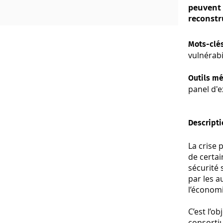
peuvent ê
reconstr
Mots-clé
vulnérabi
Outils m
panel d'e
Descripti
La crise 
de certa
sécurité 
par les a
l’économi
C’est l’o
consorti