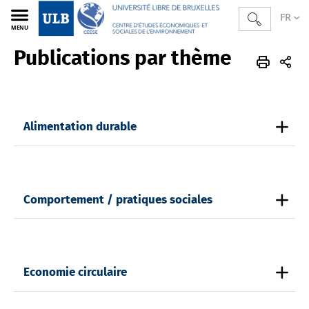
FR
MENU
Publications par thème
CEESE
FR
Publications
Publications par thème
Alimentation durable
Comportement / pratiques sociales
Economie circulaire